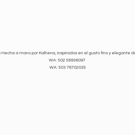
 Hecha a mano por Kalhena, inspirados en el gusto fino y elegante d
WA: 502 56936097
WA:
503 78702035