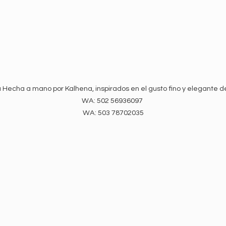
 Hecha a mano por Kalhena, inspirados en el gusto fino y elegante d
WA: 502 56936097
WA:
503 78702035