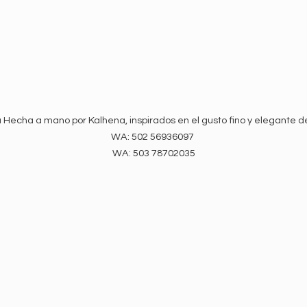
 Hecha a mano por Kalhena, inspirados en el gusto fino y elegante d
WA: 502 56936097
WA:
503 78702035